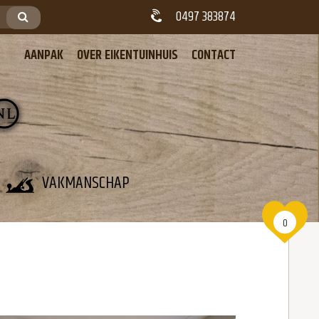
0497 383874
AANPAK
OVER EIKENTUINHUIS
CONTACT
VAKMANSCHAP
0