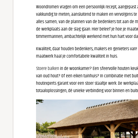
Woondromen vragen om een persoonlijk recept, aangepast a
vakkundig te meten, aansluitend te maken en vervolgens te
alles samen; van de plannen van de bedenkers tot aan de mak
de werkplaats aan de slag gaan. Hier beleef je hoe je maatwe
timmermannen, ambachtelijk werkend met hun hart voor dat 
Kwaliteit, daar houden bedenkers, makers en genieters va
maatwerk haal je comfortabele kwaliteit in huis.
Stoere balken
in de woonkamer? Een sfeervolle houten keu
van oud hout? Of een eiken tuinhuis? In combinatie met buit
houtexperts garant voor een stoer staaltje werk. De werkpl
totaaloplossingen, dé unieke verbinding voor binnen en buit