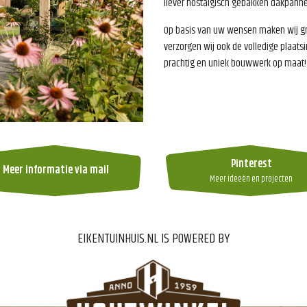
liever nostalgisch gebakken dakpanne
Op basis van uw wensen maken wij gra
verzorgen wij ook de volledige plaats
prachtig en uniek bouwwerk op maat!
Pinterest
Meer informatie via mail
Meer ideeën en projecten
EIKENTUINHUIS.NL IS POWERED BY