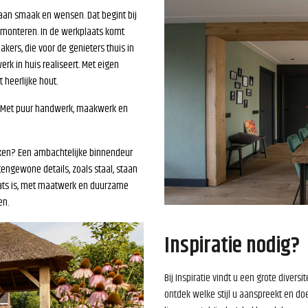
an smaak en wensen. Dat begint bij
 monteren. In de werkplaats komt
ers, die voor de genieters thuis in
rk in huis realiseert. Met eigen
heerlijke hout.
n! Met puur handwerk, maakwerk en
ken? Een ambachtelijke binnendeur
engewone details, zoals staal, staan
aats is, met maatwerk en duurzame
en.
Inspiratie nodig?
Bij Inspiratie vindt u een grote diversi
ontdek welke stijl u aanspreekt en do