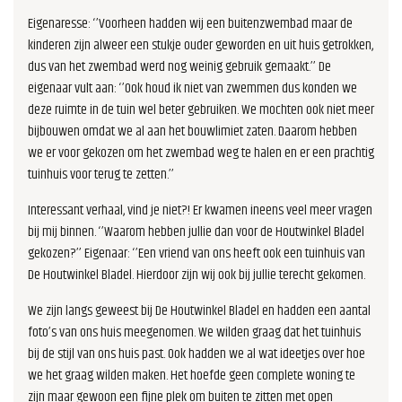
Eigenaresse: ‘’Voorheen hadden wij een buitenzwembad maar de
kinderen zijn alweer een stukje ouder geworden en uit huis getrokken,
dus van het zwembad werd nog weinig gebruik gemaakt.’’ De
eigenaar vult aan: ‘’Ook houd ik niet van zwemmen dus konden we
deze ruimte in de tuin wel beter gebruiken. We mochten ook niet meer
bijbouwen omdat we al aan het bouwlimiet zaten. Daarom hebben
we er voor gekozen om het zwembad weg te halen en er een prachtig
tuinhuis voor terug te zetten.’’
Interessant verhaal, vind je niet?! Er kwamen ineens veel meer vragen
bij mij binnen. ‘’Waarom hebben jullie dan voor de Houtwinkel Bladel
gekozen?’’ Eigenaar: ‘’Een vriend van ons heeft ook een tuinhuis van
De Houtwinkel Bladel. Hierdoor zijn wij ook bij jullie terecht gekomen.
We zijn langs geweest bij De Houtwinkel Bladel en hadden een aantal
foto’s van ons huis meegenomen. We wilden graag dat het tuinhuis
bij de stijl van ons huis past. Ook hadden we al wat ideetjes over hoe
we het graag wilden maken. Het hoefde geen complete woning te
zijn maar gewoon een fijne plek om buiten te zitten met open