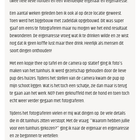
twee hele lieve honden en een vriendelijke eigenaar en eigenaresse.
Een aantal weken geleden ben ik ook al op deze locatie geweest.
Toen werd het bijgebouw met zadeldak opgebouwd. Dit was super
gaaf om eens te fotograferen maar nu mogen we het eind resultaat
bewonderen. De eigenaresse vroeg wat ik te drinken wilde en ze wist
nog dat ik geen koffie lust maar thee drink. Heerlijk als mensen dit
soort dingen onthouden!
Met een kopje thee op tafel en de camera op statief ging ik foto’s
maken van het tuinhuis. Ik werd gezelschap gehouden door de lieve
pup des huizes. Tijdens het stellen van de camera kwam de pup op
mijn schoot liggen. Wat is het toch een schatje, zie dan maar is terug
te gaan aan het werk. NOT! Even geknuffeld met de hond en toen toch
echt weer verder gegaan met fotograferen.
Tijdens het fotograferen vielen er mij wat dingen op. De vele details
die in dit tuinhuis zitten verstopt. Met de vraag: ‘’Waarom hebben jullie
voor een tuinhuis gekozen?’’ ging ik naar de eigenaar en eigenaresse
en ze begonnen te vertellen: